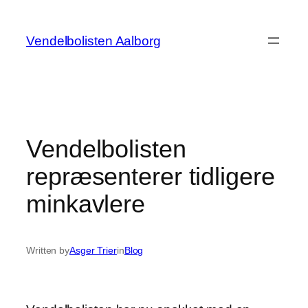
Spring
til
Vendelbolisten Aalborg
indhold
Vendelbolisten
repræsenterer tidligere
minkavlere
Written by
Asger Trier
in
Blog